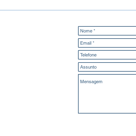
Energia Sustentável e
✈️✅
Autonomia com Luminárias
Sist
Fotovoltaicas
de B
O
 andar - Canoas/RS
br
1482