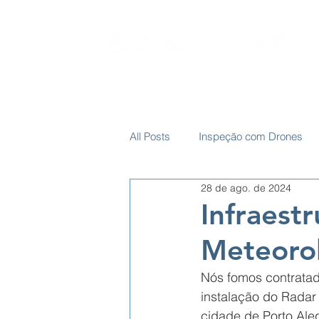
SOBRE
SERVIÇOS ELÉTRICOS
AEROP
All Posts
Inspeção com Drones
28 de ago. de 2024
Infraest
Meteorol
Nós fomos contratad
instalação do Radar
cidade de Porto Aleg