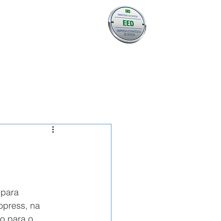
 COM DRONE
VERTIPORTO
CONTATO
 para 
press, na 
o para o 