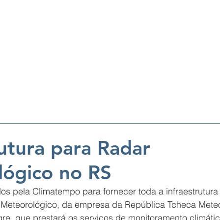
ORTOS/HELIPONTOS
TORRES/RADARES
INSPEÇÃO DE VOO
rutura para Radar
ógico no RS
os pela Climatempo para fornecer toda a infraestrutura
 Meteorológico, da empresa da República Tcheca Meteo
re, que prestará os serviços de monitoramento climátic