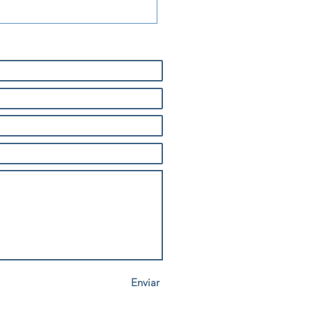
 Homologação do
ema PAPI no Aeroporto
ento Gonçalves
Enviar