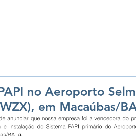
ORTOS/HELIPONTOS
TORRES/RADARES
INSPEÇÃO DE VOO
PAPI no Aeroporto Selm
SWZX), em Macaúbas/B
de anunciar que nossa empresa foi a vencedora do pre
o e instalação do Sistema PAPI primário do Aeropor
as/BA. ✈️