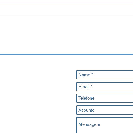
Energia Sustentável e
✈️✅
Autonomia com Luminárias
Sist
Fotovoltaicas
de B
O
 andar - Canoas/RS
br
1482