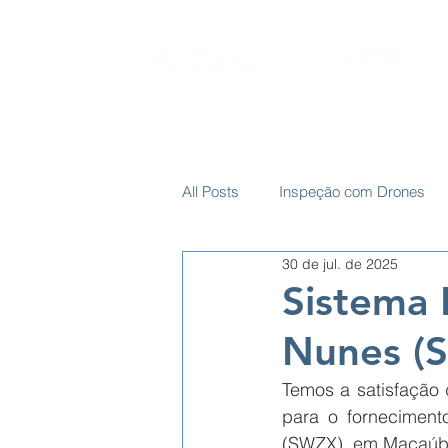
SOBRE
SERVIÇOS ELÉTRICOS
AEROP
All Posts
Inspeção com Drones
30 de jul. de 2025
Sistema 
Nunes (
Temos a satisfação 
para o forneciment
(SWZX), em Macaúb