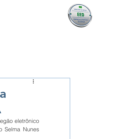
 COM DRONE
VERTIPORTO
CONTATO
a
A
gão eletrônico 
to Selma Nunes 