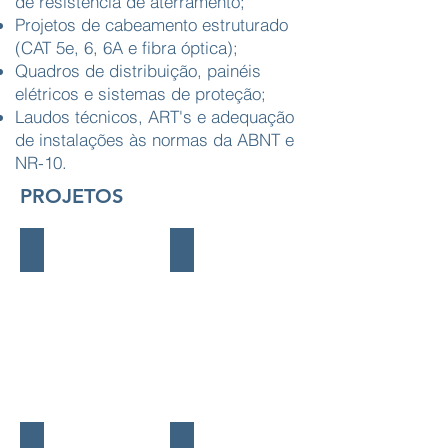
de resistência de aterramento;
Projetos de cabeamento estruturado
(CAT 5e, 6, 6A e fibra óptica);
Quadros de distribuição, painéis
elétricos e sistemas de proteção;
Laudos técnicos, ART's e adequação
de instalações às normas da ABNT e
NR-10.
PROJETOS
IRGA
Ginásio de Esportes do Colégio Milit
3º Grupo de Artilharia de Campanha
Instalações Elétricas em Empresas Pr