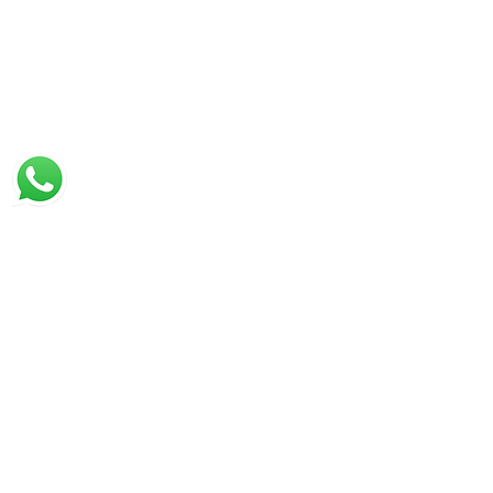
CONTATO
Rua General Salustiano, 670/ 7º andar -
Canoas/RS
E-mail:
eng@engeletricasul.com.br
Telefone:
(51) 3476.1342
/
3466.1482
(51) 98594-6232